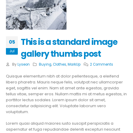
This is a standard image
05
gallery thumbs post
Jul
By
Lyseon
Buying
,
Clothes
,
MarkUp
2 Comments
Quisque elementum nibh at dolor pellentesque, a eleifend
libero pharetra. Mauris neque felis, volutpat nec ullamcorper
eget, sagittis vel enim. Nam sit amet ante egestas, gravida
tellus vitae, semper eros. Nullam mattis mi at metus egestas, in
porttitor lectus sodales. Lorem ipsum dolor sit amet,
consectetur adipisicing elit. Voluptate laborum vero
voluptatum.
Lorem quasi aliquid maiores iusto suscipit perspiciatis a
aspernatur et fuga repudiandae deleniti excepturi nesciunt