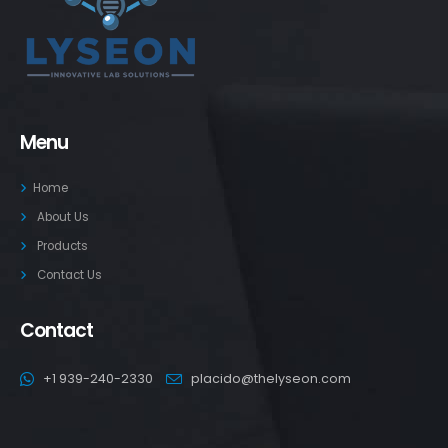
Menu
Home
About Us
Products
Contact Us
Contact
+1 939-240-2330
placido@thelyseon.com