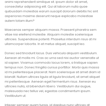
animi reprehenderit similique sit. ipsum dolor sit amet,
consectetur adipisicing elit. Qui at laborum nulla quae
quibusdam molestias earum suscipit dolorum debitis hic sint
asperiores maxime deserunt neque explicabo molestiae
autem totam illum?
Maecenas semper aliquam massa. Praesent pharetra sem
vitae nisi eleifend molestie. Aliquam molestie scelerisque
ultricies. Suspendisse potenti. Phasellus interdum risus at mi
ullamcorper lobortis. In et metus aliquet, suscipit leo.
Donec sed tincidunt lacus. Duis vehicula aliquam vestibulum.
Aenean at mollis mi. Cras ac urna sed nisi auctor venenatis ut
id sapien. Vivamus commodo lacus lorem, a tristique sapien
tempus non. Donec fringilla cursus porttitor. Morbi quis massa
id mi pellentesque placerat. Nam scelerisque sit amet diam id
blandit. Nullam ultrices ligula at ligula tincidunt, sit amet aliquet
mi pellentesque. Aenean eget fermentum risus. Aenean eu
ultricies nulla, id bibendum libero. Vestibulum dui augue,
malesuada nec tellus vel, egestas condimentum ipsum.
Vestibulum ut.
Integer semper quam turpis, id dapibus nunc ultrices at.