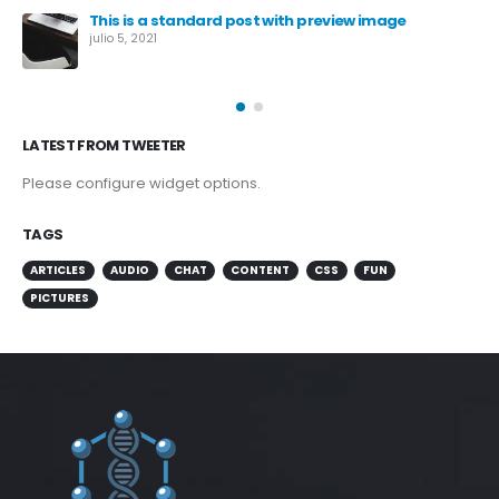
This is a standard post with preview image
julio 5, 2021
LATEST FROM TWEETER
Please configure widget options.
TAGS
ARTICLES
AUDIO
CHAT
CONTENT
CSS
FUN
PICTURES